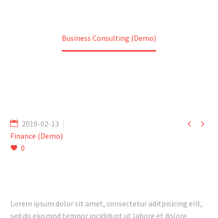
Home
Projects (Demo)
Business Consulting (Demo)


2019-02-13
Finance (Demo)
0
Lorem ipsum dolor sit amet, consectetur aditpisicing elit,
sed do eiusmod tempor incididunt ut labore et dolore