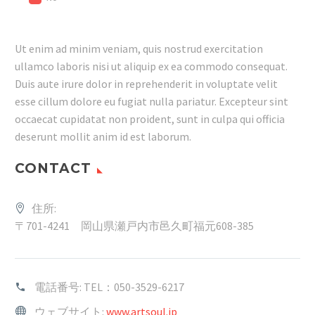
Ut enim ad minim veniam, quis nostrud exercitation
ullamco laboris nisi ut aliquip ex ea commodo consequat.
Duis aute irure dolor in reprehenderit in voluptate velit
esse cillum dolore eu fugiat nulla pariatur. Excepteur sint
occaecat cupidatat non proident, sunt in culpa qui officia
deserunt mollit anim id est laborum.
CONTACT
住所:
〒701-4241 岡山県瀬戸内市邑久町福元608-385
電話番号:
TEL：050-3529-6217
ウェブサイト:
www.artsoul.jp