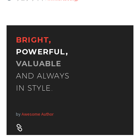
BRIGHT,
POWERFUL,
VALUABLE
AND ALWAYS
IN STYLE.
by
Awesome Author

